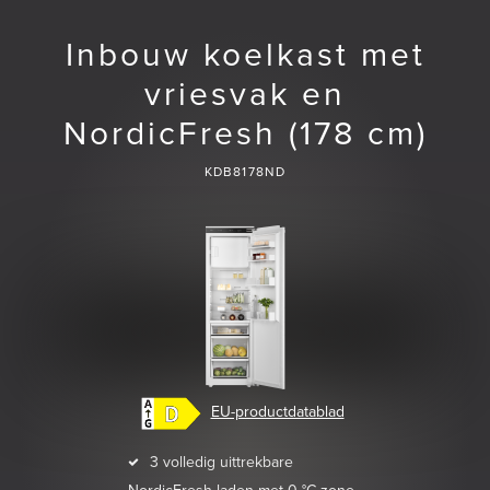
Inbouw koelkast met
vriesvak en
NordicFresh (178 cm)
KDB8178ND
EU-productdatablad
3 volledig uittrekbare