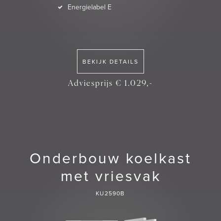
Energielabel E
BEKIJK DETAILS
Adviesprijs € 1.029,-
Onderbouw koelkast
met vriesvak
KU2590B