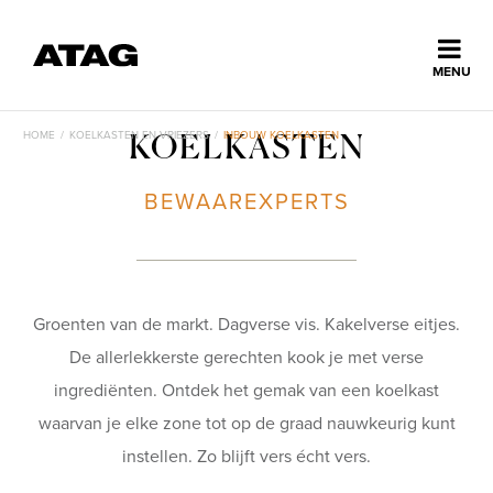
Sluiten
MENU
ns
erlands
HOME
/
KOELKASTEN EN VRIEZERS
/
INBOUW KOELKASTEN
KOELKASTEN
Home
BEWAAREXPERTS
Collectie
Ontdek ATAG
Groenten van de markt. Dagverse vis. Kakelverse eitjes.
De allerlekkerste gerechten kook je met verse
Inspiratie
ingrediënten. Ontdek het gemak van een koelkast
waarvan je elke zone tot op de graad nauwkeurig kunt
instellen. Zo blijft vers écht vers.
Service