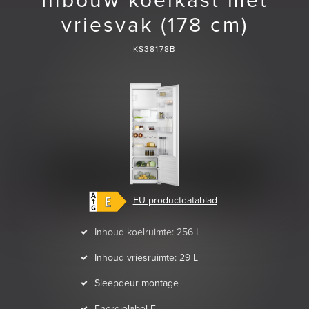
Inbouw koelkast met
vriesvak (178 cm)
KS38178B
EU-productdatablad
Inhoud koelruimte: 256 L
Inhoud vriesruimte: 29 L
Sleepdeur montage
Energielabel E