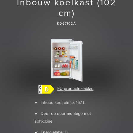
Inbouw koelkast (102
cm)
KD67102A
EU-productdatablad
Inhoud koelruimte: 167 L
Deur-op-deur montage met
soft-close
Energielabel D