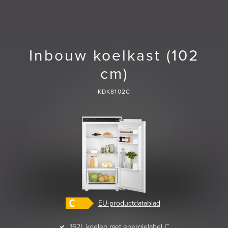
Inbouw koelkast (102
cm)
KDK8102C
EU-productdatablad
162L koelen met energielabel C