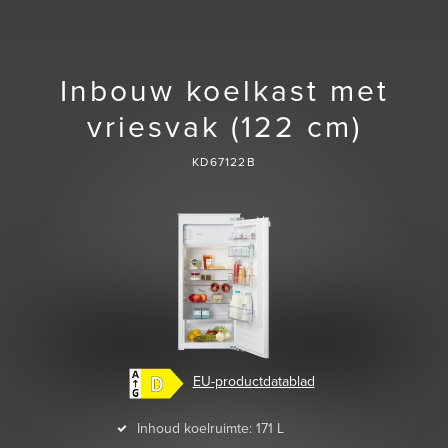
Inbouw koelkast met
vriesvak (122 cm)
KD67122B
EU-productdatablad
Inhoud koelruimte: 171 L