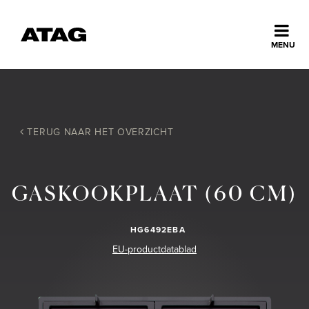
Sluiten
MENU
ns
erlands
Home
TERUG NAAR HET OVERZICHT
Collectie
GASKOOKPLAAT (60 CM)
Ontdek ATAG
HG6492EBA
Inspiratie
EU-productdatablad
Service