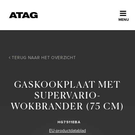
Sluiten
MENU
ns
erlands
Home
TERUG NAAR HET OVERZICHT
Collectie
GASKOOKPLAAT MET
Ontdek ATAG
SUPERVARIO-
WOKBRANDER (75 CM)
Inspiratie
HG7511EBA
Service
EU-productdatablad