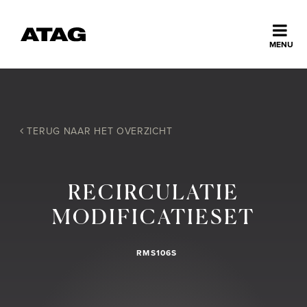
Sluiten
MENU
ns
erlands
Home
TERUG NAAR HET OVERZICHT
Collectie
RECIRCULATIE
Ontdek ATAG
MODIFICATIESET
Inspiratie
RMS106S
Service