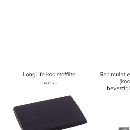
LongLife koolstoffilter
Recirculati
(koo
ACC928
bevestigi