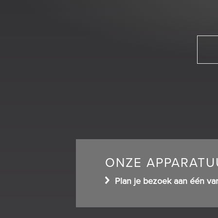
ONZE APPARATUU
Plan je bezoek aan één va