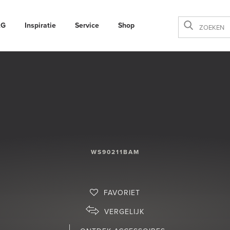
AG
Inspiratie
Service
Shop
Sluiten
WS90211BAM
FAVORIET
VERGELIJK