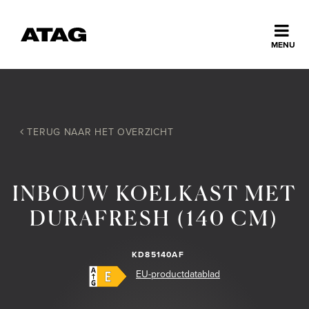
Sluiten
MENU
ns
erlands
Home
TERUG NAAR HET OVERZICHT
Collectie
INBOUW KOELKAST MET
Ontdek ATAG
DURAFRESH (140 CM)
Inspiratie
KD85140AF
EU-productdatablad
Service