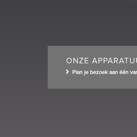
ONZE APPARATUU
Plan je bezoek aan één va