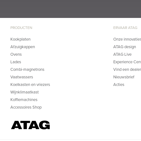
PRODUCTEN
ERVAAR ATAG
Kookplaten
Onze innovatie
Afzuigkappen
ATAG design
Ovens
ATAG Live
Lades
Experience Cen
Combi-magnetrons
Vind een dealer
Vaatwassers
Nieuwsbrief
Koelkasten en vriezers
Acties
Wijnklimaatkast
Koffiemachines
Accessoires Shop