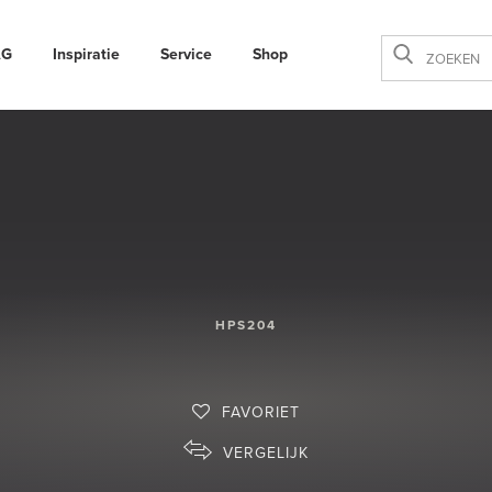
AG
Inspiratie
Service
Shop
Sluiten
HPS204
FAVORIET
VERGELIJK