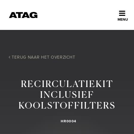
Sluiten
MENU
ns
erlands
Home
TERUG NAAR HET OVERZICHT
Collectie
RECIRCULATIEKIT
Ontdek ATAG
INCLUSIEF
KOOLSTOFFILTERS
Inspiratie
HR0004
Service