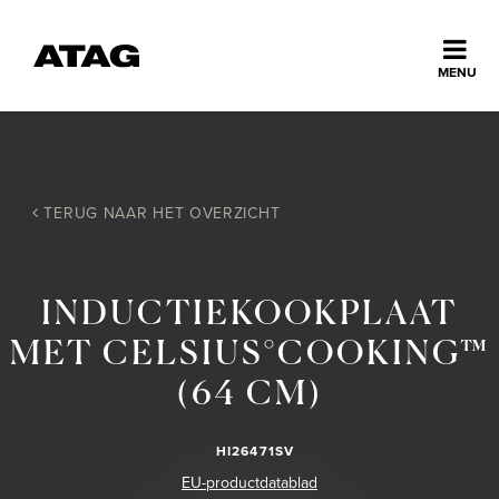
Sluiten
MENU
ns
erlands
Home
TERUG NAAR HET OVERZICHT
Collectie
INDUCTIEKOOKPLAAT
Ontdek ATAG
MET CELSIUS°COOKING™
(64 CM)
Inspiratie
HI26471SV
Service
EU-productdatablad