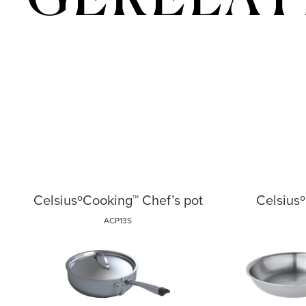
GERELAT
CelsiusºCooking™ Chef’s pot
Celsius
ACP13S