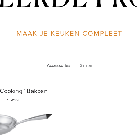
EERDE P
MAAK JE KEUKEN COMPLEET
Accessories
Similar
ºCooking™ Bakpan
AFP13S