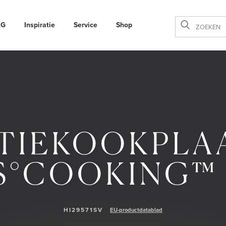
AG
Inspiratie
Service
Shop
Sluiten
TIEKOOKPLA
S°COOKING™ 
HI29571SV
EU-productdatablad