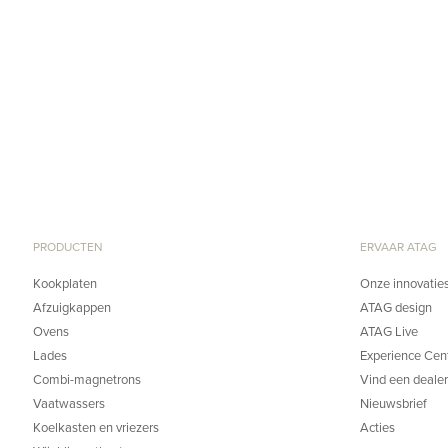
PRODUCTEN
ERVAAR ATAG
Kookplaten
Onze innovatie
Afzuigkappen
ATAG design
Ovens
ATAG Live
Lades
Experience Cen
Combi-magnetrons
Vind een dealer
Vaatwassers
Nieuwsbrief
Koelkasten en vriezers
Acties