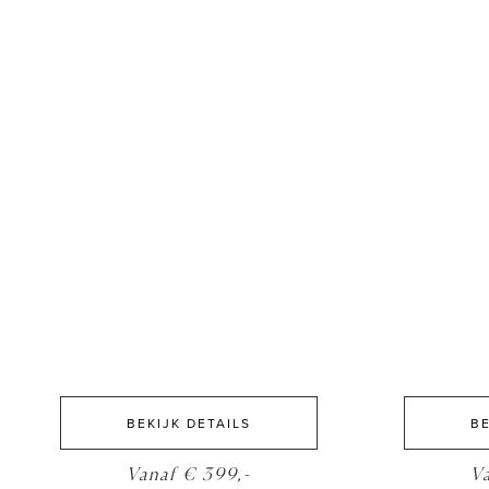
BEKIJK DETAILS
BE
Vanaf € 399,-
V