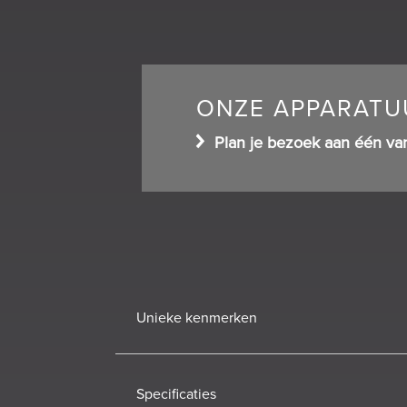
ONZE APPARATUU
Plan je bezoek aan één va
Unieke kenmerken
Specificaties