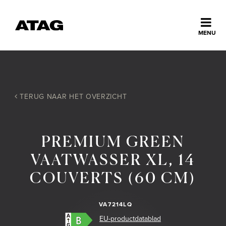
Sluiten
MENU
ns
erlands
Home
TERUG NAAR HET OVERZICHT
Collectie
PREMIUM GREEN
Ontdek ATAG
VAATWASSER XL, 14
COUVERTS (60 CM)
Inspiratie
VA7214LQ
Service
EU-productdatablad