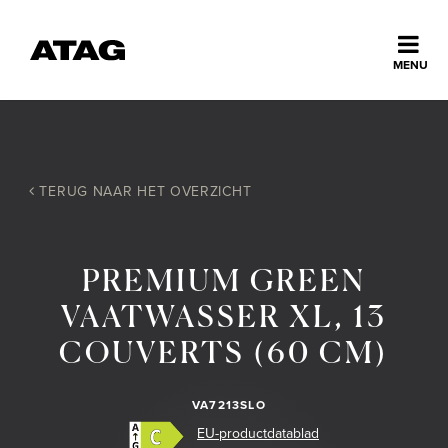
Sluiten
MENU
ns
erlands
Home
TERUG NAAR HET OVERZICHT
Collectie
PREMIUM GREEN
Ontdek ATAG
VAATWASSER XL, 13
COUVERTS (60 CM)
Inspiratie
VA7213SLO
Service
EU-productdatablad