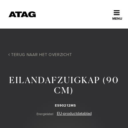
Sluiten
MENU
ns
erlands
Home
TERUG NAAR HET OVERZICHT
Collectie
EILANDAFZUIGKAP (90
Ontdek ATAG
CM)
Inspiratie
ES90212MS
EU-productdatablad
Energielabel
Service