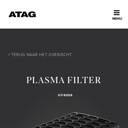
Sluiten
MENU
ns
erlands
Home
TERUG NAAR HET OVERZICHT
Collectie
PLASMA FILTER
Ontdek ATAG
HF4004
Inspiratie
Service