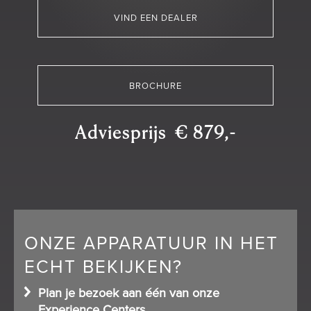
VIND EEN DEALER
BROCHURE
Adviesprijs € 879,-
ONZE APPARATUUR IN HET
ECHT BEKIJKEN?
Plan je bezoek aan één van onze
Experience Centers