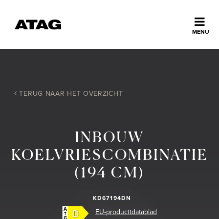
Sluiten
MENU
ns
erlands
Home
TERUG NAAR HET OVERZICHT
Collectie
INBOUW
Ontdek ATAG
KOELVRIESCOMBINATIE
(194 CM)
Inspiratie
KD67194DN
Service
EU-producttdatablad