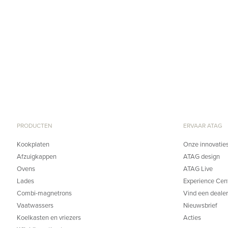
PRODUCTEN
ERVAAR ATAG
Kookplaten
Onze innovatie
Afzuigkappen
ATAG design
Ovens
ATAG Live
Lades
Experience Cen
Combi-magnetrons
Vind een dealer
Vaatwassers
Nieuwsbrief
Koelkasten en vriezers
Acties