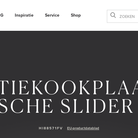
AG
Inspiratie
Service
Shop
Sluiten
TIEKOOKPLA
SCHE SLIDER 
HI88571FV
EU-productdatablad