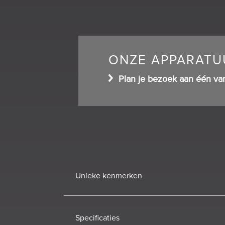
ONZE APPARATUU
Plan je bezoek aan één va
Unieke kenmerken
Specificaties