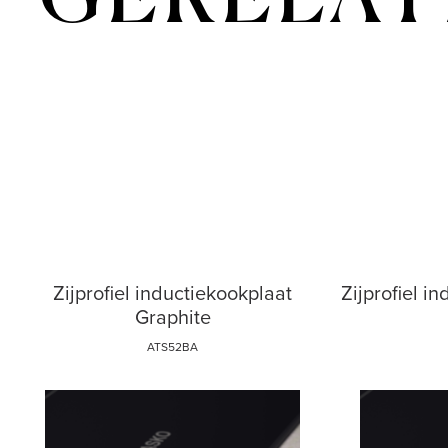
GERELAT
Zijprofiel inductiekookplaat
Zijprofiel i
Graphite
ATS52BA