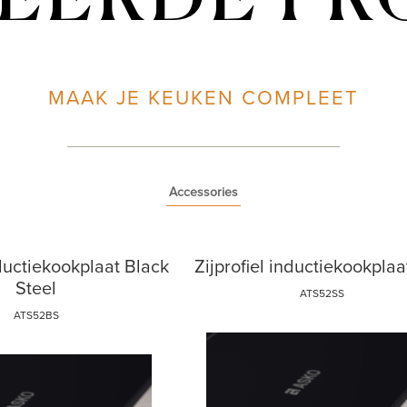
EERDE P
MAAK JE KEUKEN COMPLEET
Accessories
nductiekookplaat Black
Zijprofiel inductiekookpla
Steel
ATS52SS
ATS52BS