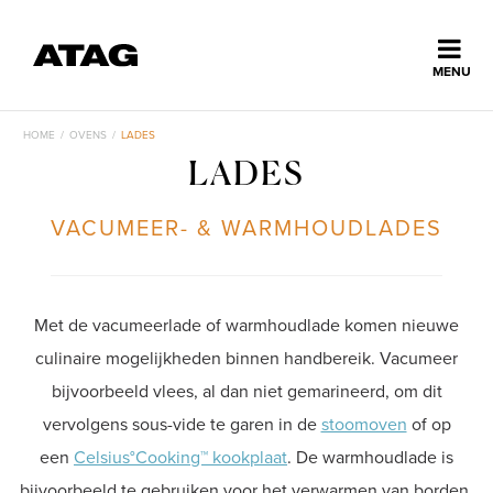
Sluiten
MENU
ns
erlands
HOME
/
OVENS
/
LADES
LADES
Home
VACUMEER- & WARMHOUDLADES
Collectie
Ontdek ATAG
Met de vacumeerlade of warmhoudlade komen nieuwe
culinaire mogelijkheden binnen handbereik. Vacumeer
Inspiratie
bijvoorbeeld vlees, al dan niet gemarineerd, om dit
vervolgens sous-vide te garen in de
stoomoven
of op
een
Celsius°Cooking™ kookplaat
. De warmhoudlade is
Service
bijvoorbeeld te gebruiken voor het verwarmen van borden,