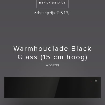
BEKIJK DETAILS
Adviesprijs € 849,-
Warmhoudlade Black
Glass (15 cm hoog)
WD8171D