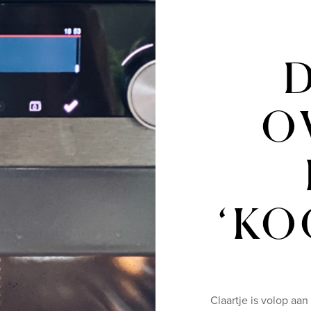
D
O
‘KO
Claartje is volop aa