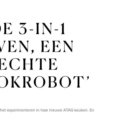
E 3-IN-1
VEN, EEN
ECHTE
OKROBOT’
n het experimenteren in haar nieuwe ATAG keuken. En