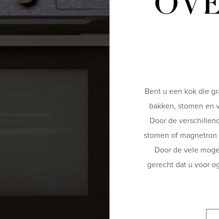
OVE
Bent u een kok die gr
bakken, stomen en v
Door de verschillen
stomen of magnetron en
Door de vele moge
gerecht dat u voor og