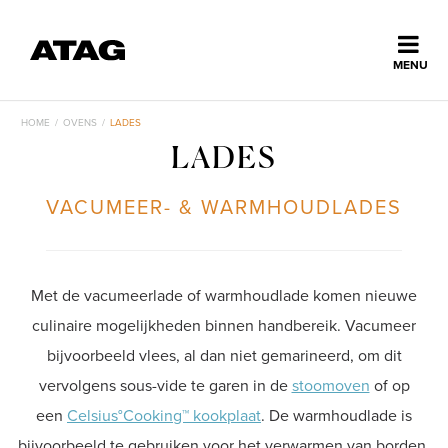
Sluiten
MENU
ns
erlands
HOME
/
OVENS
/
LADES
LADES
Home
VACUMEER- & WARMHOUDLADES
Collectie
Ontdek ATAG
Met de vacumeerlade of warmhoudlade komen nieuwe
culinaire mogelijkheden binnen handbereik. Vacumeer
Inspiratie
bijvoorbeeld vlees, al dan niet gemarineerd, om dit
vervolgens sous-vide te garen in de
stoomoven
of op
een
Celsius°Cooking™ kookplaat
. De warmhoudlade is
Service
bijvoorbeeld te gebruiken voor het verwarmen van borden,