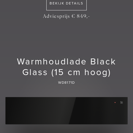
BEKIJK DETAILS
Adviesprijs € 849,-
Warmhoudlade Black
Glass (15 cm hoog)
WD8171D