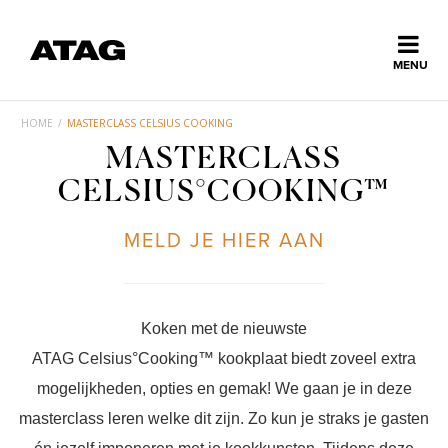
Sluiten
MENU
ns
erlands
HOME
/
MASTERCLASS CELSIUS COOKING
MASTERCLASS
Home
CELSIUS°COOKING™
Collectie
MELD JE HIER AAN
Ontdek ATAG
Koken met de nieuwste
Inspiratie
ATAG Celsius°Cooking™ kookplaat biedt zoveel extra
mogelijkheden, opties en gemak! We gaan je in deze
Service
masterclass leren welke dit zijn. Zo kun je straks je gasten