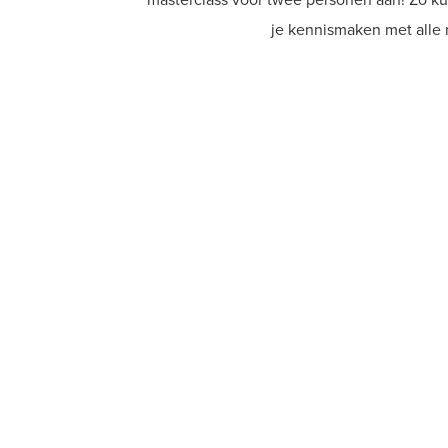
masterclass voor twee personen aan! Zo ku
je kennismaken met alle 