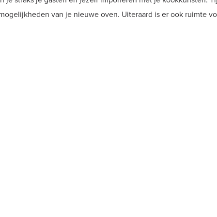
n je straks je gasten én jezelf imponeren met je kookkunsten. T
mogelijkheden van je nieuwe oven. Uiteraard is er ook ruimte voo