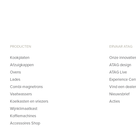
PRODUCTEN
ERVAAR ATAG
Kookplaten
Onze innovatie
Afzuigkappen
ATAG design
Ovens
ATAG Live
Lades
Experience Cen
Combi-magnetrons
Vind een dealer
Vaatwassers
Nieuwsbrief
Koelkasten en vriezers
Acties
Wijnklimaatkast
Koffiemachines
Accessoires Shop