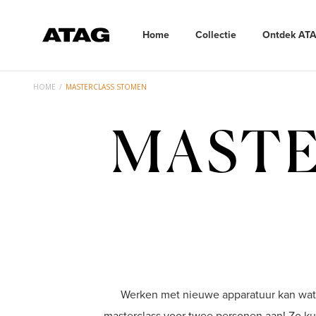
Home
Collectie
Ontdek AT
ns
erlands
HOME
/
MASTERCLASS STOMEN
MASTE
Werken met nieuwe apparatuur kan wat 