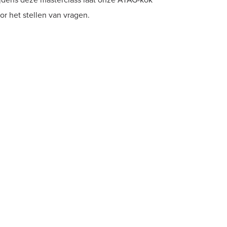
ijdens deze masterclass laat onze ATAG-kok
r het stellen van vragen.