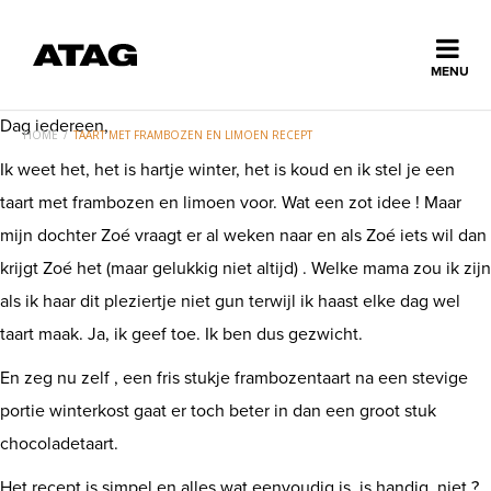
Sluiten
MENU
ns
Dag iedereen,
erlands
HOME
/
TAART MET FRAMBOZEN EN LIMOEN RECEPT
Ik weet het, het is hartje winter, het is koud en ik stel je een
Home
taart met frambozen en limoen voor. Wat een zot idee ! Maar
mijn dochter Zoé vraagt er al weken naar en als Zoé iets wil dan
Collectie
krijgt Zoé het (maar gelukkig niet altijd) . Welke mama zou ik zijn
als ik haar dit pleziertje niet gun terwijl ik haast elke dag wel
Ontdek ATAG
taart maak. Ja, ik geef toe. Ik ben dus gezwicht.
En zeg nu zelf , een fris stukje frambozentaart na een stevige
Inspiratie
portie winterkost gaat er toch beter in dan een groot stuk
chocoladetaart.
Service
Het recept is simpel en alles wat eenvoudig is, is handig, niet ?