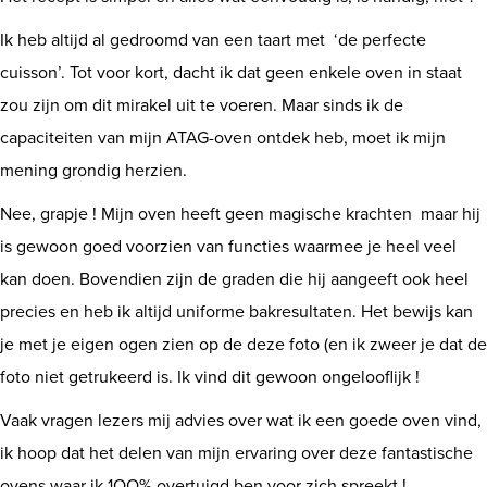
Ik heb altijd al gedroomd van een taart met ‘de perfecte
Shop
cuisson’. Tot voor kort, dacht ik dat geen enkele oven in staat
zou zijn om dit mirakel uit te voeren. Maar sinds ik de
capaciteiten van mijn ATAG-oven ontdek heb, moet ik mijn
mening grondig herzien.
Nee, grapje ! Mijn oven heeft geen magische krachten maar hij
is gewoon goed voorzien van functies waarmee je heel veel
kan doen. Bovendien zijn de graden die hij aangeeft ook heel
precies en heb ik altijd uniforme bakresultaten. Het bewijs kan
je met je eigen ogen zien op de deze foto (en ik zweer je dat de
foto niet getrukeerd is. Ik vind dit gewoon ongelooflijk !
Vaak vragen lezers mij advies over wat ik een goede oven vind,
ik hoop dat het delen van mijn ervaring over deze fantastische
ovens waar ik 1OO% overtuigd ben voor zich spreekt !