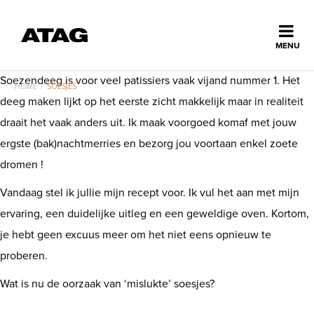
Sluiten
MENU
ns
Soezendeeg is voor veel patissiers vaak vijand nummer 1. Het
erlands
HOME
/
SOESJES
deeg maken lijkt op het eerste zicht makkelijk maar in realiteit
Home
draait het vaak anders uit. Ik maak voorgoed komaf met jouw
ergste (bak)nachtmerries en bezorg jou voortaan enkel zoete
Collectie
dromen !
Vandaag stel ik jullie mijn recept voor. Ik vul het aan met mijn
Ontdek ATAG
ervaring, een duidelijke uitleg en een geweldige oven. Kortom,
je hebt geen excuus meer om het niet eens opnieuw te
Inspiratie
proberen.
Wat is nu de oorzaak van ‘mislukte’ soesjes?
Service