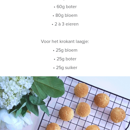
• 60g boter
• 80g bloem
• 2 à 3 eieren
Voor het krokant laagje:
• 25g bloem
• 25g boter
• 25g suiker