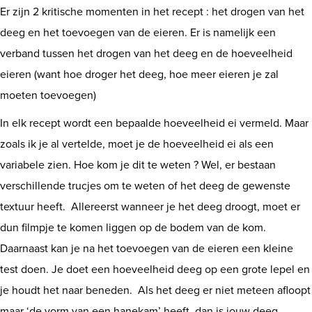
Er zijn 2 kritische momenten in het recept : het drogen van het
Shop
deeg en het toevoegen van de eieren. Er is namelijk een
verband tussen het drogen van het deeg en de hoeveelheid
eieren (want hoe droger het deeg, hoe meer eieren je zal
moeten toevoegen)
In elk recept wordt een bepaalde hoeveelheid ei vermeld. Maar
zoals ik je al vertelde, moet je de hoeveelheid ei als een
variabele zien. Hoe kom je dit te weten ? Wel, er bestaan
verschillende trucjes om te weten of het deeg de gewenste
textuur heeft. Allereerst wanneer je het deeg droogt, moet er
dun filmpje te komen liggen op de bodem van de kom.
Daarnaast kan je na het toevoegen van de eieren een kleine
test doen. Je doet een hoeveelheid deeg op een grote lepel en
je houdt het naar beneden. Als het deeg er niet meteen afloopt
maar ‘de vorm van een hanekam’ heeft, dan is jouw deeg