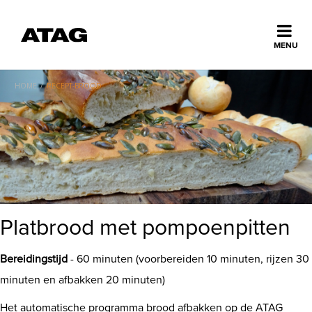
Sluiten
MENU
ns
erlands
HOME
/
RECEPT-BROOD
Home
Collectie
Ontdek ATAG
Platbrood met pompoenpitten
Inspiratie
Bereidingstijd
- 60 minuten (voorbereiden 10 minuten, rijzen 30
minuten en afbakken 20 minuten)
Service
Het automatische programma brood afbakken op de ATAG