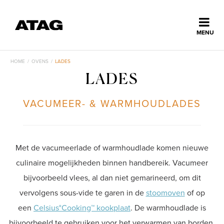
Sluiten
MENU
ns
erlands
HOME
/
OVENS
/
LADES
LADES
Home
VACUMEER- & WARMHOUDLADES
Collectie
Ontdek ATAG
Met de vacumeerlade of warmhoudlade komen nieuwe
culinaire mogelijkheden binnen handbereik. Vacumeer
Inspiratie
bijvoorbeeld vlees, al dan niet gemarineerd, om dit
vervolgens sous-vide te garen in de
stoomoven
of op
een
Celsius°Cooking™ kookplaat
. De warmhoudlade is
Service
bijvoorbeeld te gebruiken voor het verwarmen van borden,