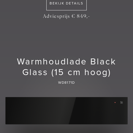
BEKIJK DETAILS
Adviesprijs € 849,-
Warmhoudlade Black
Glass (15 cm hoog)
WD8171D