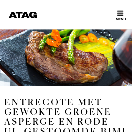
Sluiten
MENU
ns
erlands
HOME
/
RECEPT ENTRECOTE
Home
Collectie
Ontdek ATAG
ENTRECOTE MET
Inspiratie
GEWOKTE GROENE
ASPERGE EN RODE
Service
UI, GESTOOMDE BIMI