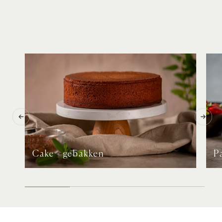
Cake - gebakken
P