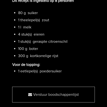
Dit recept is ingesteld op 8 personen
80
g suiker
1
theelepel(s) zout
1
l melk
4
stuk(s) eieren
1
stuk(s) geraspte citroenschil
100
g boter
300
g kortkorrelige rijst
Voor de topping:
1
eetlepel(s) poedersuiker
Verstuur boodschappenlijst