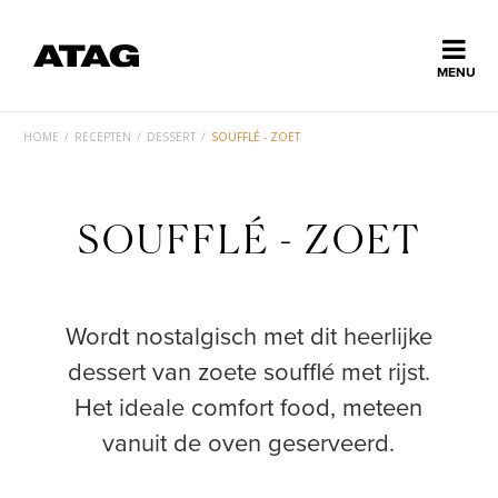
Sluiten
MENU
ns
erlands
HOME
/
RECEPTEN
/
DESSERT
/
SOUFFLÉ - ZOET
Home
SOUFFLÉ - ZOET
Collectie
Ontdek ATAG
Wordt nostalgisch met dit heerlijke
dessert van zoete soufflé met rijst.
Inspiratie
Het ideale comfort food, meteen
vanuit de oven geserveerd.
Service