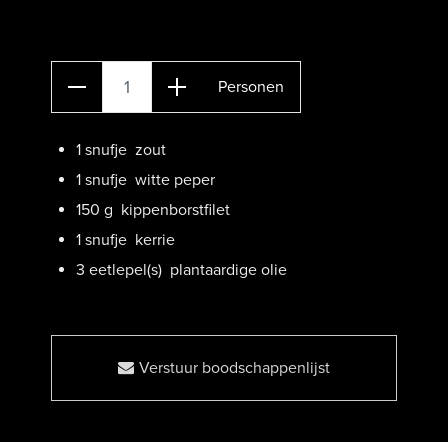
Personen
1
snufje zout
1
snufje witte peper
150
g kippenborstfilet
1
snufje kerrie
3
eetlepel(s) plantaardige olie
Verstuur boodschappenlijst