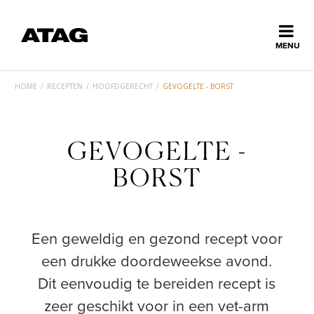
Sluiten
MENU
ns
erlands
HOME
/
RECEPTEN
/
HOOFDGERECHT
/
GEVOGELTE - BORST
Home
GEVOGELTE -
Collectie
BORST
Ontdek ATAG
Een geweldig en gezond recept voor
Inspiratie
een drukke doordeweekse avond.
Dit eenvoudig te bereiden recept is
Service
zeer geschikt voor in een vet-arm