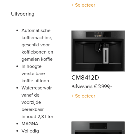
+ Selecteer
Shop
Uitvoering
automatische
koffiemachine,
geschikt voor
koffiebonen en
gemalen koffie
in hoogte
verstelbare
CM8412D
koffie uitloop
Adviesprijs € 2.999,-
waterreservoir
vanaf de
+ Selecteer
voorzijde
bereikbaar,
inhoud 2,3 liter
MAGNA
volledig