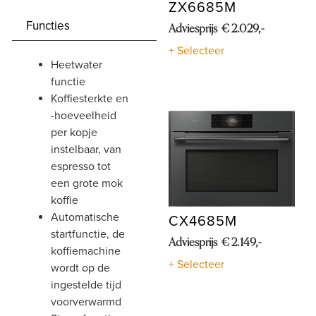
ZX6685M
Functies
Adviesprijs € 2.029,-
+ Selecteer
heetwater
functie
koffiesterkte en
-hoeveelheid
per kopje
instelbaar, van
espresso tot
een grote mok
koffie
automatische
CX4685M
startfunctie, de
Adviesprijs € 2.149,-
koffiemachine
+ Selecteer
wordt op de
ingestelde tijd
voorverwarmd