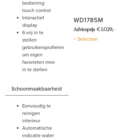
bediening:
touch control
interactief
WD1785M
display
Adviesprijs € 1.029,-
6 vrij in te
+ Selecteer
stellen
gebruikersprofielen
om eigen
favorieten mee
in te stellen
Schoonmaakbaarheid
eenvoudig te
reinigen
interieur
automatische
indicatie water