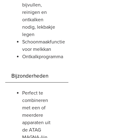
bijvullen,
reinigen en
ontkalken
nodig, lekbakje
legen
schoonmaakfunctie
voor melkkan
ontkalkprogramma
Bijzonderheden
perfect te
combineren
met een of
meerdere
apparaten uit
de ATAG
MAGNA-lijn