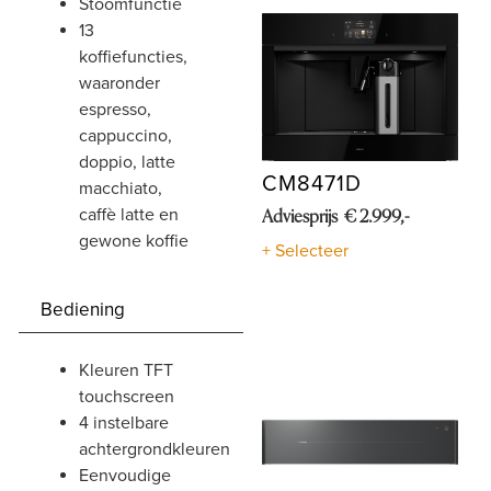
stoomfunctie
13
koffiefuncties,
waaronder
espresso,
cappuccino,
doppio, latte
CM8471D
macchiato,
caffè latte en
Adviesprijs € 2.999,-
gewone koffie
+ Selecteer
Bediening
kleuren TFT
touchscreen
4 instelbare
achtergrondkleuren
eenvoudige