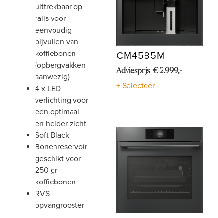
uittrekbaar op
rails voor
eenvoudig
bijvullen van
koffiebonen
CM4585M
(opbergvakken
Adviesprijs € 2.999,-
aanwezig)
+ Selecteer
4 x LED
verlichting voor
een optimaal
en helder zicht
Soft Black
bonenreservoir
geschikt voor
250 gr
koffiebonen
RVS
opvangrooster