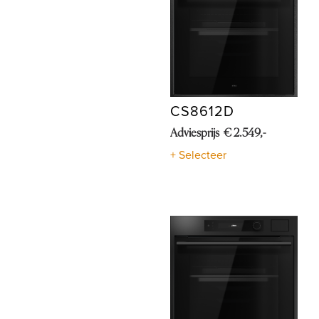
CS8612D
Adviesprijs € 2.549,-
+ Selecteer