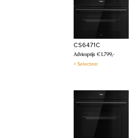
CS6471C
Adviesprijs € 1.799,-
+ Selecteer