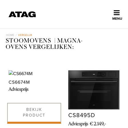
Sluiten
MENU
ns
erlands
HOME
/
VERGELIJK
STOOMOVENS | MAGNA-
Home
OVENS VERGELIJKEN:
Collectie
CS6674M
Ontdek ATAG
Adviesprijs
Inspiratie
BEKIJK
CS8495D
PRODUCT
Service
Adviesprijs € 2.149,-