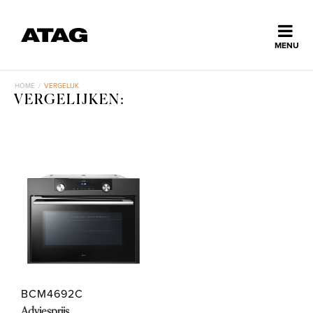
Sluiten
MENU
ns
erlands
HOME
/
VERGELIJK
VERGELIJKEN:
Home
Collectie
Ontdek ATAG
Inspiratie
Service
BCM4692C
Adviesprijs