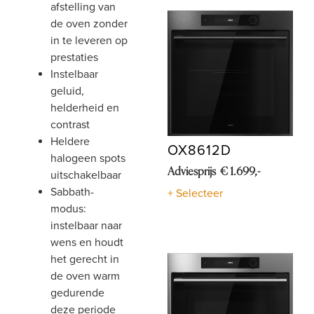
afstelling van
de oven zonder
in te leveren op
prestaties
instelbaar
geluid,
helderheid en
contrast
heldere
OX8612D
halogeen spots
Adviesprijs € 1.699,-
uitschakelbaar
sabbath-
+ Selecteer
modus:
instelbaar naar
wens en houdt
het gerecht in
de oven warm
gedurende
deze periode