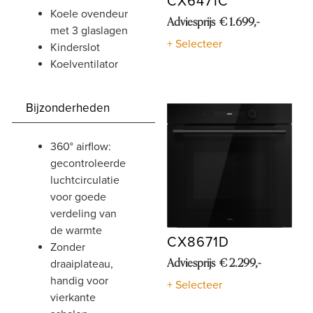
CX6471C
koele ovendeur
Adviesprijs € 1.699,-
met 3 glaslagen
+ Selecteer
kinderslot
koelventilator
Bijzonderheden
360° airflow:
gecontroleerde
luchtcirculatie
voor goede
verdeling van
de warmte
CX8671D
zonder
draaiplateau,
Adviesprijs € 2.299,-
handig voor
+ Selecteer
vierkante