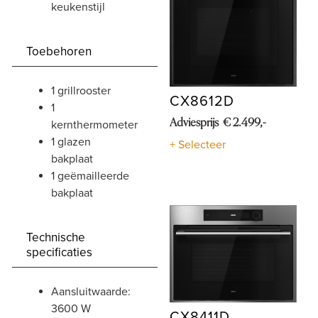
keukenstijl
Toebehoren
1 grillrooster
CX8612D
1
Adviesprijs € 2.499,-
kernthermometer
1 glazen
+ Selecteer
bakplaat
1 geëmailleerde
bakplaat
Technische
specificaties
aansluitwaarde:
3600 W
CX8411D