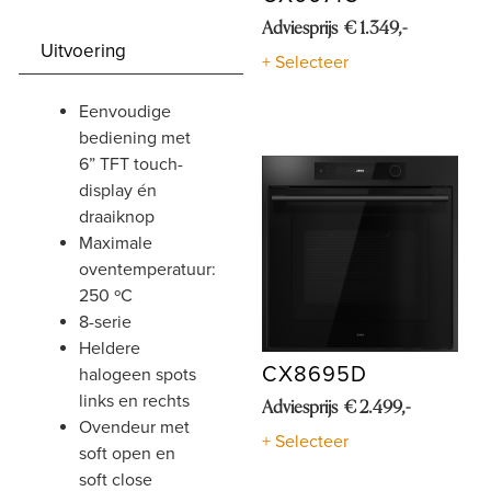
Adviesprijs € 1.349,-
Shop
Uitvoering
+ Selecteer
eenvoudige
bediening met
6” TFT touch-
display én
draaiknop
maximale
oventemperatuur:
250 ºC
8-serie
heldere
CX8695D
halogeen spots
links en rechts
Adviesprijs € 2.499,-
ovendeur met
+ Selecteer
soft open en
soft close