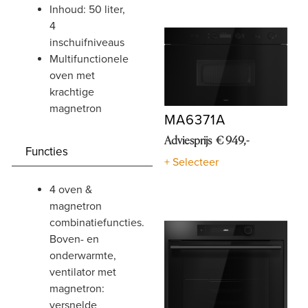
inhoud: 50 liter,
4
inschuifniveaus
multifunctionele
oven met
krachtige
magnetron
MA6371A
Adviesprijs € 949,-
Functies
+ Selecteer
4 oven &
magnetron
combinatiefuncties.
Boven- en
onderwarmte,
ventilator met
magnetron:
versnelde