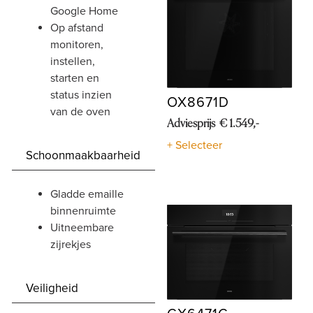
Google Home
op afstand
monitoren,
instellen,
starten en
status inzien
OX8671D
van de oven
Adviesprijs € 1.549,-
+ Selecteer
Schoonmaakbaarheid
gladde emaille
binnenruimte
uitneembare
zijrekjes
Veiligheid