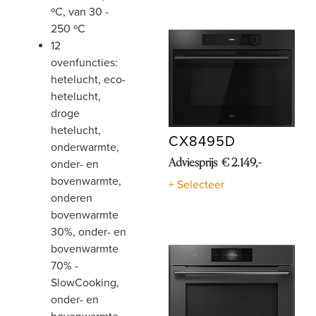
ºC, van 30 -
250 ºC
12
ovenfuncties:
hetelucht, eco-
hetelucht,
droge
hetelucht,
CX8495D
onderwarmte,
onder- en
Adviesprijs € 2.149,-
bovenwarmte,
+ Selecteer
onderen
bovenwarmte
30%, onder- en
bovenwarmte
70% -
SlowCooking,
onder- en