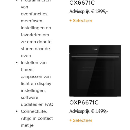
programmeren
CX6671C
van
Adviesprijs € 1.999,-
ovenfuncties,
+ Selecteer
meerfasen
instellingen en
favorieten om
ze erna door te
sturen naar de
oven
instellen van
timers,
aanpassen van
licht en display
instellingen,
software
OXP6671C
updates en FAQ
ConnectLife.
Adviesprijs € 1.499,-
Altijd in contact
+ Selecteer
met je