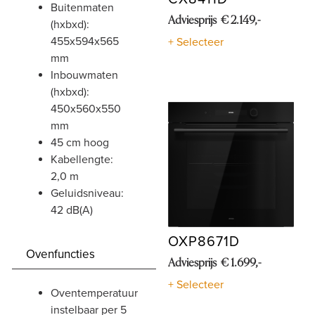
buitenmaten
Adviesprijs € 2.149,-
(hxbxd):
455x594x565
+ Selecteer
mm
inbouwmaten
(hxbxd):
450x560x550
mm
45 cm hoog
kabellengte:
2,0 m
geluidsniveau:
42 dB(A)
OXP8671D
Ovenfuncties
Adviesprijs € 1.699,-
+ Selecteer
oventemperatuur
instelbaar per 5