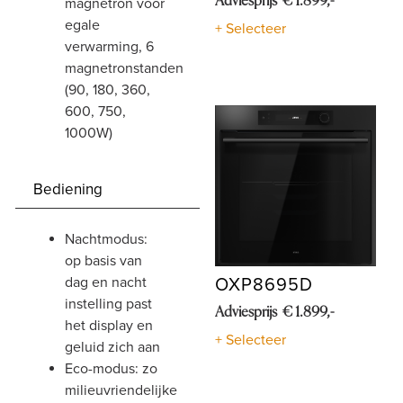
Adviesprijs € 1.899,-
magnetron voor
egale
+ Selecteer
verwarming, 6
magnetronstanden
(90, 180, 360,
600, 750,
1000W)
Bediening
nachtmodus:
op basis van
dag en nacht
OXP8695D
instelling past
Adviesprijs € 1.899,-
het display en
+ Selecteer
geluid zich aan
eco-modus: zo
milieuvriendelijke