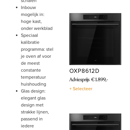
schalen
inbouw
mogelijk in:
hoge kast,
onder werkblad
speciaal
kalibratie
programma: stel
je oven af voor
de meest
constante
OXP8612D
temperatuur
Adviesprijs € 1.899,-
huishouding
+ Selecteer
glas design:
elegant glas
design met
strakke lijnen,
passend in
iedere