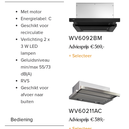
Shop
met motor
energielabel: C
geschikt voor
recirculatie
WV6092BM
verlichting 2 x
3 W LED
Adviesprijs € 569,-
lampen
+ Selecteer
geluidsniveau
min/max 55/73
dB(A)
RVS
geschikt voor
afvoer naar
buiten
WV60211AC
Bediening
Adviesprijs € 389,-
+ Selecteer