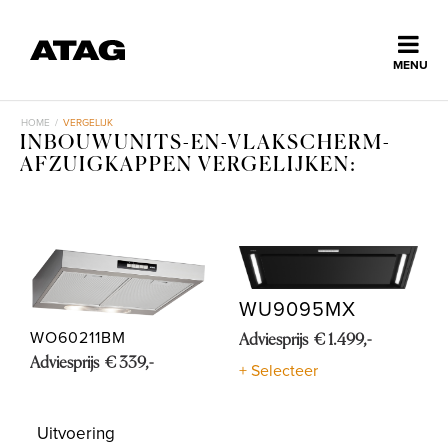
Sluiten
MENU
ns
erlands
HOME
/
VERGELIJK
INBOUWUNITS-EN-VLAKSCHERM-
Home
AFZUIGKAPPEN VERGELIJKEN:
Collectie
Ontdek ATAG
WU9095MX
WO60211BM
Adviesprijs € 1.499,-
Inspiratie
Adviesprijs € 339,-
+ Selecteer
Service
Uitvoering