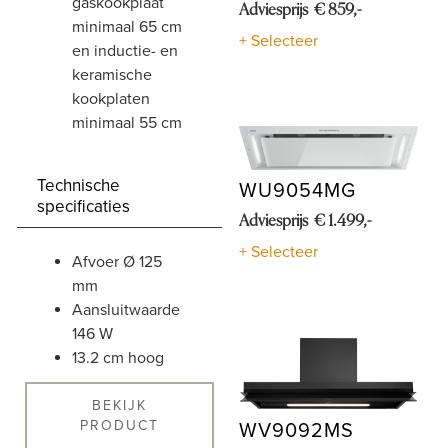
gaskookplaat
Adviesprijs € 859,-
minimaal 65 cm
+ Selecteer
en inductie- en
keramische
kookplaten
minimaal 55 cm
Technische
WU9054MG
specificaties
Adviesprijs € 1.499,-
+ Selecteer
afvoer Ø 125
mm
aansluitwaarde
146 W
13.2 cm hoog
BEKIJK
PRODUCT
WV9092MS