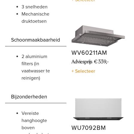
3 snelheden
mechanische
druktoetsen
Schoonmaakbaarheid
WV60211AM
2 aluminium
Adviesprijs € 339,-
filters (in
vaatwasser te
+ Selecteer
reinigen)
Bijzonderheden
vereiste
hanghoogte
WU7092BM
boven