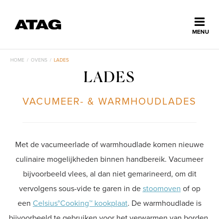
Sluiten
MENU
ns
erlands
HOME
/
OVENS
/
LADES
LADES
Home
VACUMEER- & WARMHOUDLADES
Collectie
Ontdek ATAG
Met de vacumeerlade of warmhoudlade komen nieuwe
culinaire mogelijkheden binnen handbereik. Vacumeer
Inspiratie
bijvoorbeeld vlees, al dan niet gemarineerd, om dit
vervolgens sous-vide te garen in de
stoomoven
of op
een
Celsius°Cooking™ kookplaat
. De warmhoudlade is
Service
bijvoorbeeld te gebruiken voor het verwarmen van borden,