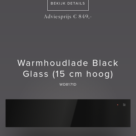
BEKIJK DETAILS
Adviesprijs € 849,-
Warmhoudlade Black
Glass (15 cm hoog)
WD8171D