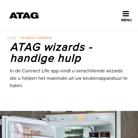
Sluiten
MENU
ns
erlands
HOME
/
WIZARDS OVERVIEW
ATAG wizards -
Home
handige hulp
Collectie
In de Connect Life app vindt u verschillende wizards
die u helpen het maximale uit uw keukenapparatuur te
halen.
Ontdek ATAG
Inspiratie
Service