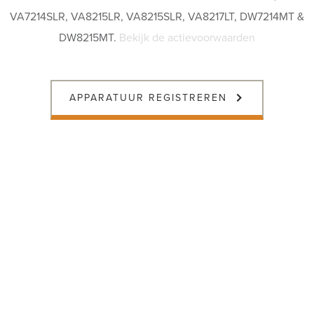
VA7214SLR, VA8215LR, VA8215SLR, VA8217LT, DW7214MT &
DW8215MT.
Bekijk de actievoorwaarden
APPARATUUR REGISTREREN