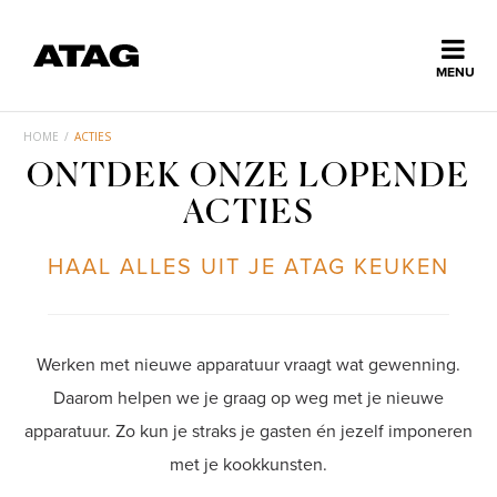
Sluiten
MENU
ns
erlands
HOME
/
ACTIES
ONTDEK ONZE LOPENDE
Home
ACTIES
Collectie
HAAL ALLES UIT JE ATAG KEUKEN
Ontdek ATAG
Werken met nieuwe apparatuur vraagt wat gewenning.
Inspiratie
Daarom helpen we je graag op weg met je nieuwe
apparatuur. Zo kun je straks je gasten én jezelf imponeren
met je kookkunsten.
Service