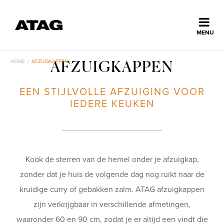
Sluiten
MENU
ns
erlands
HOME
/
AFZUIGKAPPEN
AFZUIGKAPPEN
Home
EEN STIJLVOLLE AFZUIGING VOOR
IEDERE KEUKEN
Collectie
Ontdek ATAG
Kook de sterren van de hemel onder je afzuigkap,
zonder dat je huis de volgende dag nog ruikt naar de
Inspiratie
kruidige curry of gebakken zalm. ATAG afzuigkappen
zijn verkrijgbaar in verschillende afmetingen,
Service
waaronder 60 en 90 cm, zodat je er altijd een vindt die