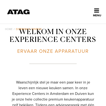
Sluiten
MENU
ns
erlands
HOME
/
EXPERIENCE CENTERS
WELKOM IN ONZE
Home
EXPERIENCE CENTERS
ERVAAR ONZE APPARATUUR
Collectie
Ontdek ATAG
Waarschijnlijk stel je maar een paar keer in je
Inspiratie
leven een nieuwe keuken samen. In onze
Experience Centers in Amsterdam en Duiven kun
Service
je onze hele collectie premium keukenapparatuur
zelf bekijken. Tijdens een adviesgesprek met één