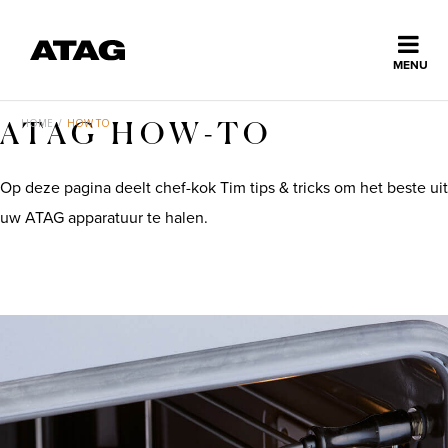
Sluiten
MENU
ns
erlands
HOME
/
HOW TO
ATAG HOW-TO
Home
Op deze pagina deelt chef-kok Tim tips & tricks om het beste uit
uw ATAG apparatuur te halen.
Collectie
Ontdek ATAG
Inspiratie
Service