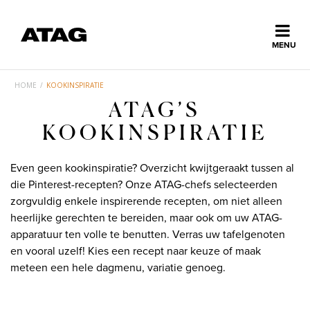
Sluiten
MENU
ns
erlands
HOME
/
KOOKINSPIRATIE
Home
ATAG’S
KOOKINSPIRATIE
Collectie
Even geen kookinspiratie? Overzicht kwijtgeraakt tussen al
die Pinterest-recepten? Onze ATAG-chefs selecteerden
Ontdek ATAG
zorgvuldig enkele inspirerende recepten, om niet alleen
heerlijke gerechten te bereiden, maar ook om uw ATAG-
apparatuur ten volle te benutten. Verras uw tafelgenoten
Inspiratie
en vooral uzelf! Kies een recept naar keuze of maak
meteen een hele dagmenu, variatie genoeg.
Service