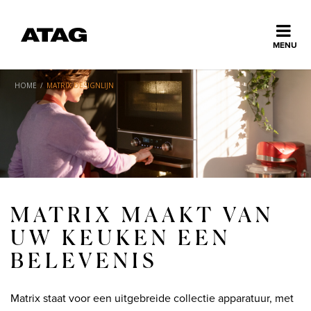
Sluiten
MENU
ns
erlands
HOME
/
MATRIX DESIGNLIJN
Home
Collectie
Ontdek ATAG
MATRIX MAAKT VAN
UW KEUKEN EEN
Inspiratie
BELEVENIS
Service
Matrix staat voor een uitgebreide collectie apparatuur, met