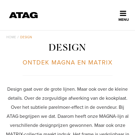
Sluiten
MENU
ns
erlands
HOME
/
DESIGN
DESIGN
Home
ONTDEK MAGNA EN MATRIX
Collectie
Ontdek ATAG
Design gaat over de grote lijnen. Maar ook over de kleine
details. Over de zorgvuldige afwerking van de kookplaat.
Inspiratie
Over het subtiele parelmoer-effect in de ovendeur. Bij
ATAG begrijpen we dat. Daarom heeft onze MAGNA-lijn al
verschillende designprijzen gewonnen. Maar ook onze
Service
MATRIX-collectie maakt indruk. Het frame is verkrijgbaar in