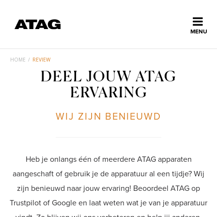
Sluiten
MENU
ns
erlands
HOME
/
REVIEW
DEEL JOUW ATAG
Home
ERVARING
Collectie
WIJ ZIJN BENIEUWD
Ontdek ATAG
Heb je onlangs één of meerdere ATAG apparaten
Inspiratie
aangeschaft of gebruik je de apparatuur al een tijdje? Wij
zijn benieuwd naar jouw ervaring! Beoordeel ATAG op
Trustpilot of Google en laat weten wat je van je apparatuur
Service