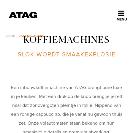
Sluiten
MENU
ns
erlands
HOME
/
KOFFIEMACHINES
KOFFIEMACHINES
Home
SLOK WORDT SMAAKEXPLOSIE
Collectie
Ontdek ATAG
Een inbouwkoffiemachine van ATAG brengt pure luxe
in je keuken. Met één druk op de knop breng je jezelf
Inspiratie
naar dat zonovergoten pleintje in Italië. Nippend van
een romige cappuccino, die je vanaf nu gewoon thuis
zet. Onze volautomaten staan bekend om hun
Service
smaakvolle details en premium afwerking.