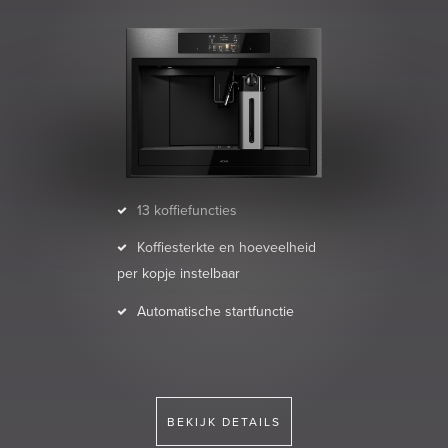
13 koffiefuncties
Koffiesterkte en hoeveelheid
per kopje instelbaar
Automatische startfunctie
BEKIJK DETAILS