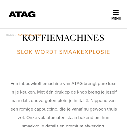
Sluiten
MENU
ns
erlands
HOME
/
KOFFIEMACHINES
KOFFIEMACHINES
Home
SLOK WORDT SMAAKEXPLOSIE
Collectie
Ontdek ATAG
Een inbouwkoffiemachine van ATAG brengt pure luxe
in je keuken. Met één druk op de knop breng je jezelf
Inspiratie
naar dat zonovergoten pleintje in Italië. Nippend van
een romige cappuccino, die je vanaf nu gewoon thuis
zet. Onze volautomaten staan bekend om hun
Service
smaakvolle details en premium afwerking.