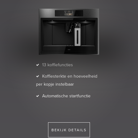
13 koffiefuncties
Koffiesterkte en hoeveelheid
per kopje instelbaar
Automatische startfunctie
BEKIJK DETAILS