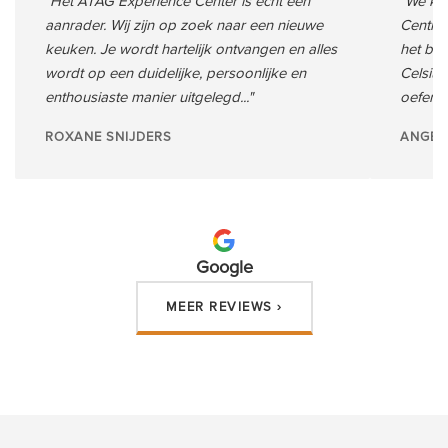
"Het ATAG Experience Center is echt een
"We kre
aanrader. Wij zijn op zoek naar een nieuwe
Centre
keuken. Je wordt hartelijk ontvangen en alles
het bel
wordt op een duidelijke, persoonlijke en
Celsiu
enthousiaste manier uitgelegd..."
oefenen
ROXANE SNIJDERS
ANGEL
Google
MEER REVIEWS ›