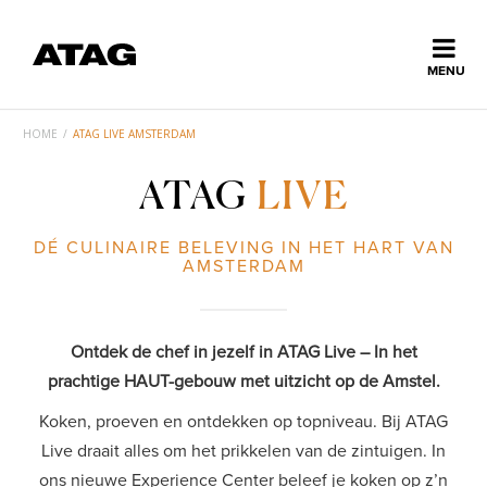
Sluiten
MENU
ns
ATAG
erlands
HOME
/
ATAG LIVE AMSTERDAM
LIVE
Home
ATAG
LIVE
EXPERIENCE
CENTER
Collectie
DÉ CULINAIRE BELEVING IN HET HART VAN
AMSTERDAM
Ontdek ATAG
Ontdek de chef in jezelf in ATAG Live – In het
prachtige HAUT-gebouw met uitzicht op de Amstel.
Inspiratie
Koken, proeven en ontdekken op topniveau. Bij ATAG
Live draait alles om het prikkelen van de zintuigen. In
Service
ons nieuwe Experience Center beleef je koken op z’n