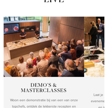
DEMO'S &
MASTERCLASSES
Laat je i
Woon een demonstratie bij van een van onze
evenemente
topchefs, ontdek de lekkerste recepten en
en int