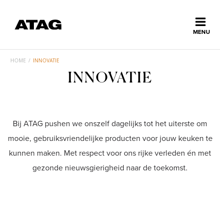
Sluiten
MENU
ns
erlands
HOME
/
INNOVATIE
INNOVATIE
Home
Collectie
Bij ATAG pushen we onszelf dagelijks tot het uiterste om
mooie, gebruiksvriendelijke producten voor jouw keuken te
Ontdek ATAG
kunnen maken. Met respect voor ons rijke verleden én met
gezonde nieuwsgierigheid naar de toekomst.
Inspiratie
Service