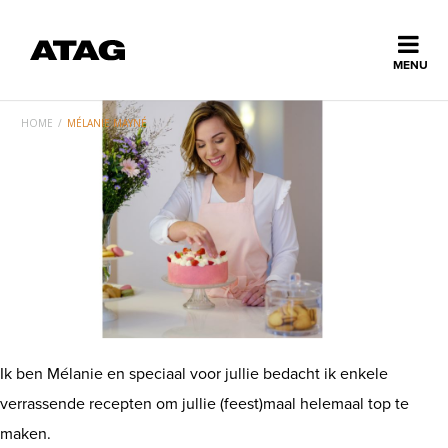
Sluiten
MENU
ns
erlands
HOME
/
MÉLANIE MAYNÉ
Home
Collectie
Ontdek ATAG
Inspiratie
Ik ben Mélanie en speciaal voor jullie bedacht ik enkele
verrassende recepten om jullie (feest)maal helemaal top te
Service
maken.