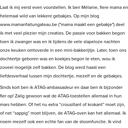
Laat ik mij eerst even voorstellen. Ik ben Mélanie, fiere mama en
Shop
helemaal wild van lekkere gebakjes. Op mijn blog
www.mamanfaitungateau.be ("mama maakt een gebakje") deel
ik met veel plezier mijn creaties. De passie voor bakken begon
toen ik zwanger was en ik tijdens de vele slapeloze nachten
onze keuken omtoverde in een mini-bakkerijtje. Later, toen ons
dochtertje geboren was en koekjes begon te eten, wou ik
zoveel mogelijk zelf bakken. De blog werd haast een
liefdesverhaal tussen mijn dochtertje, mezelf en de gebakjes.
Sinds kort ben ik ATAG-ambassadeur en daar ben ik bijzonder
fier op! Zalig gewoon wat de ATAG-toestellen allemaal in hun
mars hebben. Of het nu extra “crousillant of krokant” moet zijn,
of net “sappig” moet blijven, de ATAG-oven kan het allemaal. Ik
noem mezelf ook een echte fan van de stoomfunctie. Ik vind